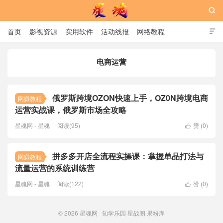

首页
影视资源
实用软件
活动线报
网络教程

用户中心
书籍
娱乐
电商运营
星魂网
俄罗斯跨境OZON快速上手，OZ0N跨境电商
网赚教程
运营实战课，俄罗斯市场全攻略
星魂网 - 星魂
阅读(95)
赞 (
0
)

拼多多开店全流程实操课：掌握单品打法与
网赚教程
流量运营的系统训练营
星魂网 - 星魂
阅读(122)
赞 (
0
)

© 2026
星魂网
知学乐园
星战阁
果粉库