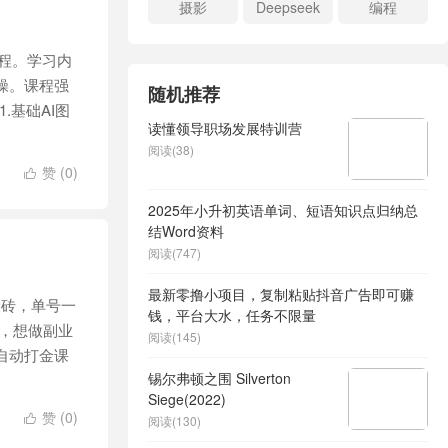
摄影
Deepseek
编程
流程。学习内
实操。课程强
随机推荐
1.基础AI图
读懂领导职场发展特训营
阅读(38)
赞 (
0
)

2025年小升初英语单词、短语知识点归纳总
结Word资料
阅读(747)
最新零撸小项目，复制粘贴抖音广告即可赚
搬砖，单号一
钱，平台大水，任务不限量
妈，想做副业
阅读(145)
自动打金课
锡尔弗顿之围 Silverton
Siege(2022)
赞 (
0
)

阅读(130)