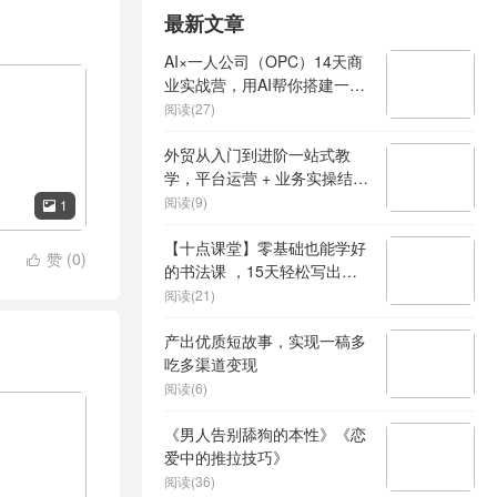
最新文章
AI×一人公司（OPC）14天商
业实战营，用AI帮你搭建一个
属于你自己的、能独立賺钱的
阅读(27)
一人公司系统
外贸从入门到进阶一站式教
学，平台运营 + 业务实操结
合，实现业绩稳步增长
阅读(9)
1

【十点课堂】零基础也能学好
赞 (
0
)

的书法课 ，15天轻松写出漂
亮人生
阅读(21)
产出优质短故事，实现一稿多
吃多渠道变现
阅读(6)
《男人告别舔狗的本性》《恋
爱中的推拉技巧》
阅读(36)