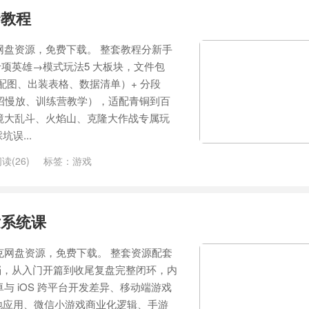
套教程
网盘资源，免费下载。 整套教程分新手
项英雄→模式玩法5 大板块，文件包
文配图、出装表格、数据清单）+ 分段
连招慢放、训练营教学），适配青铜到百
境大乱斗、火焰山、克隆大作战专属玩
坑误...
读(26)
标签：
游戏
发系统课
克网盘资源，免费下载。 整套资源配套
讲义文档，从入门开篇到收尾复盘完整闭环，内
卓与 iOS 跨平台开发差异、移动端游戏
戏落地应用、微信小游戏商业化逻辑、手游