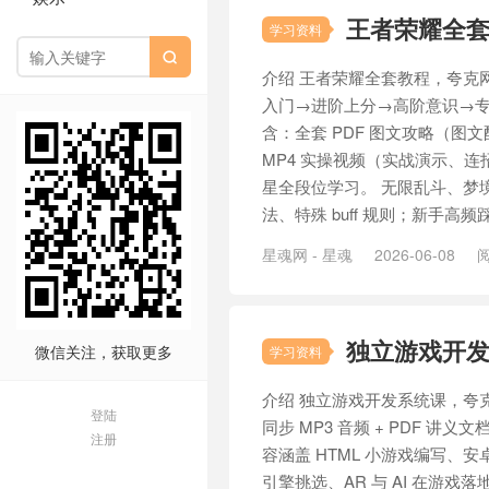
王者荣耀全
学习资料

介绍 王者荣耀全套教程，夸克
入门→进阶上分→高阶意识→专
含：全套 PDF 图文攻略（图
MP4 实操视频（实战演示、
星全段位学习。 无限乱斗、梦
法、特殊 buff 规则；新手高频踩
星魂网 - 星魂
2026-06-08
阅
独立游戏开
微信关注，获取更多
学习资料
介绍 独立游戏开发系统课，夸
登陆
同步 MP3 音频 + PDF 
注册
容涵盖 HTML 小游戏编写、安
引擎挑选、AR 与 AI 在游