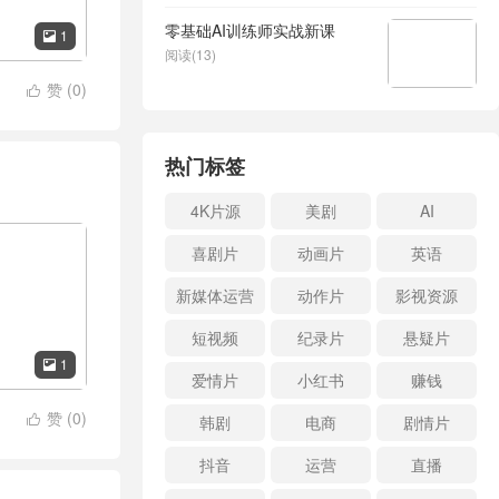
零基础AI训练师实战新课
1

阅读(13)
赞 (
0
)

热门标签
4K片源
美剧
AI
喜剧片
动画片
英语
新媒体运营
动作片
影视资源
短视频
纪录片
悬疑片
1

爱情片
小红书
赚钱
赞 (
0
)
韩剧
电商
剧情片

抖音
运营
直播