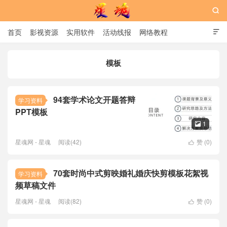

首页
影视资源
实用软件
活动线报
网络教程

用户中心
书籍
娱乐
模板
星魂网
94套学术论文开题答辩
学习资料
PPT模板
1

星魂网 - 星魂
阅读(42)
赞 (
0
)

70套时尚中式剪映婚礼婚庆快剪模板花絮视
学习资料
频草稿文件
星魂网 - 星魂
阅读(82)
赞 (
0
)
