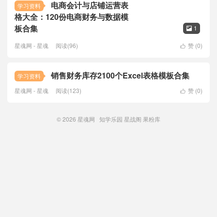
电商会计与店铺运营表
学习资料
格大全：120份电商财务与数据模
板合集
1

星魂网 - 星魂
阅读(96)
赞 (
0
)

销售财务库存2100个Excel表格模板合集
学习资料
星魂网 - 星魂
阅读(123)
赞 (
0
)

© 2026
星魂网
知学乐园
星战阁
果粉库