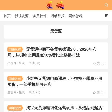

首页
影视资源
实用软件
活动线报
网络教程

用户中心
书籍
娱乐
无货源
星魂网
无货源电商不备货实操课2.0，2026年布
网赚教程
局，从0到1全网最低10%费比全链路打法
星魂网 - 星魂
阅读(60)
赞 (
0
)

小红书无货源电商课程，不拍摄不露脸不用
网赚教程
囤货，一部手机即可开店
星魂网 - 星魂
阅读(75)
赞 (
0
)

淘宝无货源精细化运营玩法，从选品到起店
网赚教程