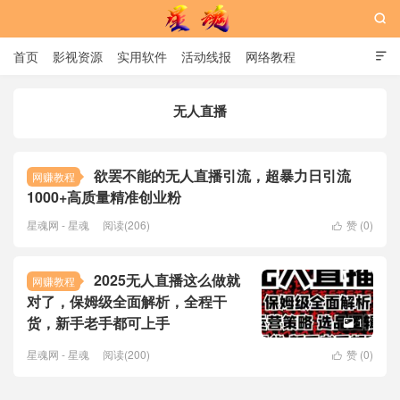

首页
影视资源
实用软件
活动线报
网络教程

用户中心
书籍
娱乐
无人直播
星魂网
欲罢不能的无人直播引流，超暴力日引流
网赚教程
1000+高质量精准创业粉
星魂网 - 星魂
阅读(206)
赞 (
0
)

2025无人直播这么做就
网赚教程
对了，保姆级全面解析，全程干
货，新手老手都可上手
1

星魂网 - 星魂
阅读(200)
赞 (
0
)
