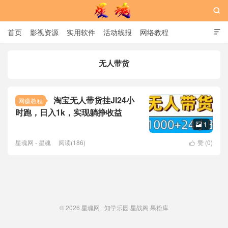

首页
影视资源
实用软件
活动线报
网络教程

用户中心
书籍
娱乐
无人带货
星魂网
淘宝无人带货挂JI24小
网赚教程
时跑，日入1k，实现躺挣收益
1

星魂网 - 星魂
阅读(186)
赞 (
0
)

© 2026
星魂网
知学乐园
星战阁
果粉库