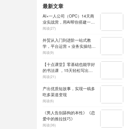
最新文章
AI×一人公司（OPC）14天商
业实战营，用AI帮你搭建一个
属于你自己的、能独立賺钱的
阅读(27)
一人公司系统
外贸从入门到进阶一站式教
学，平台运营 + 业务实操结
合，实现业绩稳步增长
阅读(9)
【十点课堂】零基础也能学好
的书法课 ，15天轻松写出漂
亮人生
阅读(21)
产出优质短故事，实现一稿多
吃多渠道变现
阅读(6)
《男人告别舔狗的本性》《恋
爱中的推拉技巧》
阅读(36)