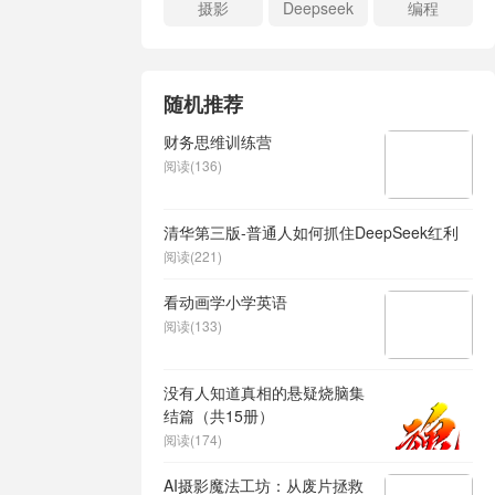
摄影
Deepseek
编程
随机推荐
财务思维训练营
阅读(136)
清华第三版-普通人如何抓住DeepSeek红利
阅读(221)
看动画学小学英语
阅读(133)
没有人知道真相的悬疑烧脑集
结篇（共15册）
阅读(174)
AI摄影魔法工坊：从废片拯救