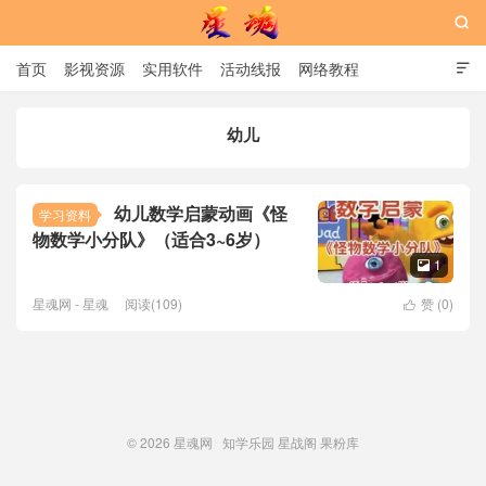

首页
影视资源
实用软件
活动线报
网络教程

用户中心
书籍
娱乐
幼儿
星魂网
幼儿数学启蒙动画《怪
学习资料
物数学小分队》（适合3~6岁）
1

星魂网 - 星魂
阅读(109)
赞 (
0
)

© 2026
星魂网
知学乐园
星战阁
果粉库