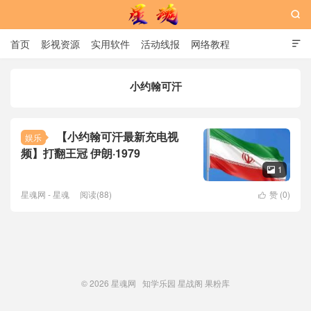

首页
影视资源
实用软件
活动线报
网络教程

用户中心
书籍
娱乐
小约翰可汗
星魂网
【小约翰可汗最新充电视
娱乐
频】打翻王冠 伊朗·1979
1

星魂网 - 星魂
阅读(88)
赞 (
0
)

© 2026
星魂网
知学乐园
星战阁
果粉库