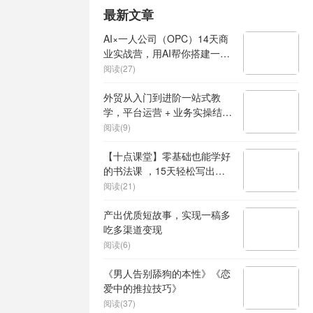
最新文章
AI×一人公司（OPC）14天商
业实战营，用AI帮你搭建一个
属于你自己的、能独立賺钱的
阅读(27)
一人公司系统
外贸从入门到进阶一站式教
学，平台运营 + 业务实操结
合，实现业绩稳步增长
阅读(9)
【十点课堂】零基础也能学好
的书法课 ，15天轻松写出漂
亮人生
阅读(21)
产出优质短故事，实现一稿多
吃多渠道变现
阅读(6)
《男人告别舔狗的本性》《恋
爱中的推拉技巧》
阅读(37)