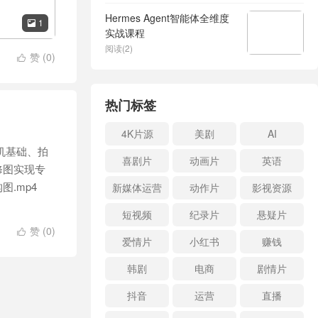
Hermes Agent智能体全维度
1

实战课程
阅读(2)
赞 (
0
)

热门标签
4K片源
美剧
AI
机基础、拍
喜剧片
动画片
英语
修图实现专
图.mp4
新媒体运营
动作片
影视资源
短视频
纪录片
悬疑片
赞 (
0
)

爱情片
小红书
赚钱
韩剧
电商
剧情片
抖音
运营
直播