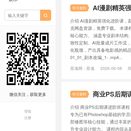
AI漫剧精英
学习资料

介绍 AI漫剧精英强化进阶课，
克网盘资源，免费下载。 本课
核心能力。 涵盖专业剧本结构
致性定制、AI批量成片工作流
化瓶颈，产出具备电影感的精品
01_01_剧本改编_1- .mp4...
星魂网 - 星魂
2026-06-08
阅
商业PS后期
微信关注，获取更多
学习资料
介绍 商业PS后期课进阶班课
登陆
专为已有Photoshop基础
注册
部修图等核心技能，通过丰富
升专业设计能力。 课程内容从