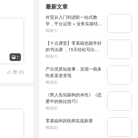
最新文章
期
外贸从入门到进阶一站式教
学，平台运营 + 业务实操结
合，实现业绩稳步增长
阅读(1)
【十点课堂】零基础也能学好
的书法课 ，15天轻松写出漂
亮人生
阅读(1)
1

产出优质短故事，实现一稿多
赞 (
0
)

吃多渠道变现
阅读(2)
《男人告别舔狗的本性》《恋
爱中的推拉技巧》
阅读(2)
零基础AI训练师实战新课
阅读(2)