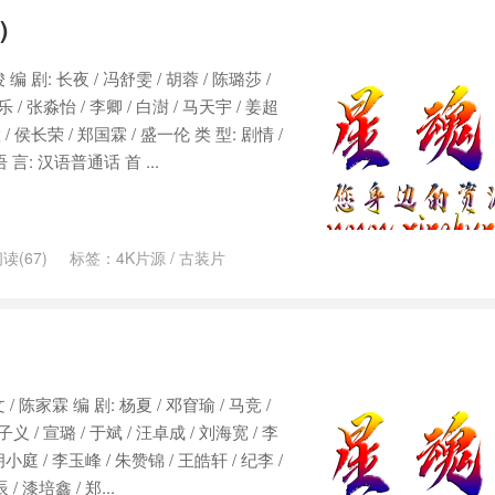
)
编 剧: 长夜 / 冯舒雯 / 胡蓉 / 陈璐莎 /
 / 张淼怡 / 李卿 / 白澍 / 马天宇 / 姜超
 / 侯长荣 / 郑国霖 / 盛一伦 类 型: 剧情 /
言: 汉语普通话 首 ...
读(67)
标签：
4K片源
/
古装片
/ 陈家霖 编 剧: 杨夏 / 邓窅瑜 / 马竞 /
义 / 宣璐 / 于斌 / 汪卓成 / 刘海宽 / 李
胡小庭 / 李玉峰 / 朱赞锦 / 王皓轩 / 纪李 /
/ 漆培鑫 / 郑...