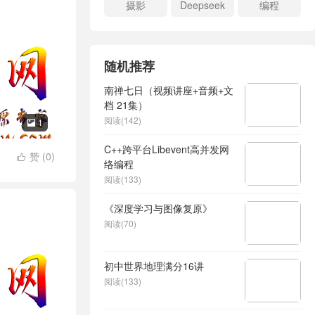
摄影
Deepseek
编程
随机推荐
南禅七日（视频讲座+音频+文
档 21集）
阅读(142)
1

C++跨平台Libevent高并发网
赞 (
0
)

络编程
阅读(133)
《深度学习与图像复原》
阅读(70)
初中世界地理满分16讲
阅读(133)