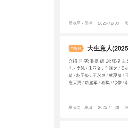
星魂网 - 星魂
2025-12-03
阅
大生意人(2025
电视剧
介绍 导 演: 张挺 编 剧: 张挺 主 
忠 / 李纯 / 朱亚文 / 向涵之 / 吴
琦 / 杨子骅 / 王永泉 / 林夏薇 / 
扈天翼 / 唐鉴军 / 程枫 / 徐僧 / 韩
星魂网 - 星魂
2025-11-28
阅