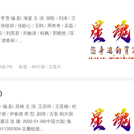
 李雪 编 剧: 海宴 主 演: 胡歌 / 刘涛 / 王
/ 张棪琰 / 张龄心 / 王鸥 / 周奇奇 / 吴磊 /
 / 刘奕君 / 刘敏涛 / 程枫 / 郭晓然 / 匡
谭希和 / ...
读(78)
标签：
4K片源
/
古装片
)
 编 剧: 高锋 主 演: 王庆祥 / 王亚楠 / 杜
 李倩 / 伊春德 类 型: 剧情 / 古装 制片国
话 首 播: 2002-01-08(中国大陆) 集
t11355304 豆瓣链接:...