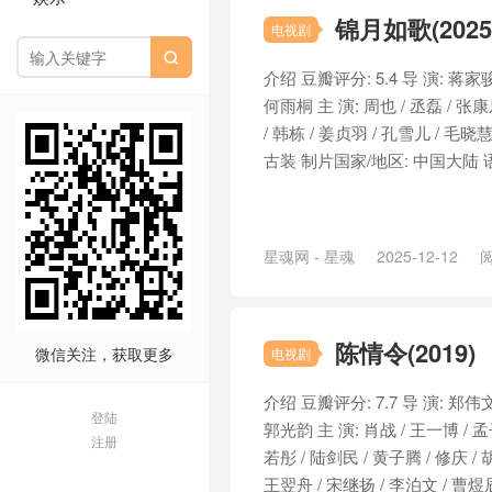
锦月如歌(2025
电视剧

介绍 豆瓣评分: 5.4 导 演: 蒋家骏 
何雨桐 主 演: 周也 / 丞磊 / 张康乐
/ 韩栋 / 姜贞羽 / 孔雪儿 / 毛晓慧
古装 制片国家/地区: 中国大陆 语 
星魂网 - 星魂
2025-12-12
阅
陈情令(2019)
微信关注，获取更多
电视剧
介绍 豆瓣评分: 7.7 导 演: 郑伟文 
登陆
郭光韵 主 演: 肖战 / 王一博 / 孟子
注册
若彤 / 陆剑民 / 黄子腾 / 修庆 / 
王翌舟 / 宋继扬 / 李泊文 / 曹煜辰 