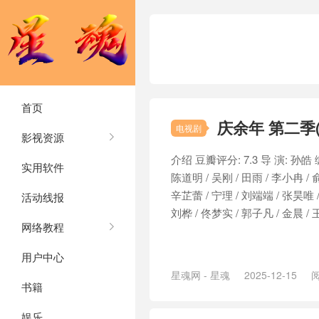
首页
庆余年 第二季(2
电视剧
影视资源
介绍 豆瓣评分: 7.3 导 演: 孙皓 编
实用软件
陈道明 / 吴刚 / 田雨 / 李小冉 / 
辛芷蕾 / 宁理 / 刘端端 / 张昊唯 /
活动线报
刘桦 / 佟梦实 / 郭子凡 / 金晨 / 王
网络教程
用户中心
星魂网 - 星魂
2025-12-15
阅
书籍
娱乐