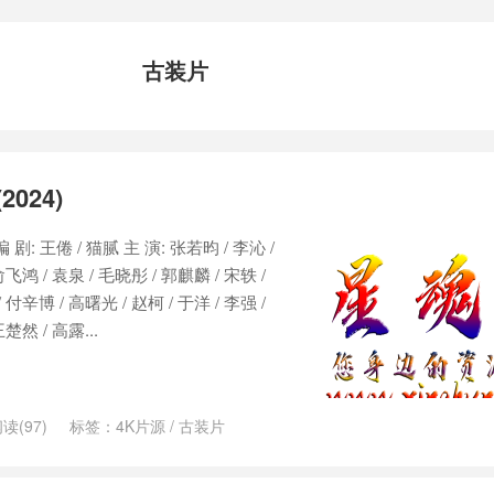
古装片
024)
 剧: 王倦 / 猫腻 主 演: 张若昀 / 李沁 /
俞飞鸿 / 袁泉 / 毛晓彤 / 郭麒麟 / 宋轶 /
 付辛博 / 高曙光 / 赵柯 / 于洋 / 李强 /
楚然 / 高露...
读(97)
标签：
4K片源
/
古装片