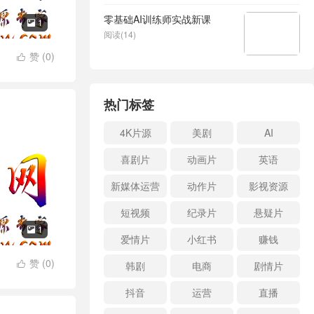
零基础AI训练师实战新课
1

阅读(14)
赞 (
0
)

热门标签
4K片源
美剧
AI
喜剧片
动画片
英语
新媒体运营
动作片
影视资源
短视频
纪录片
悬疑片
1

爱情片
小红书
赚钱
赞 (
0
)
韩剧
电商
剧情片

抖音
运营
直播