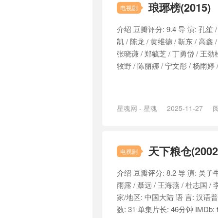
琅琊榜(2015)
电视剧
介绍 豆瓣评分: 9.4 导 演: 孔笙 /
凯 / 陈龙 / 黄维德 / 靳东 / 高鑫 
张晓谦 / 郑毓芝 / 丁勇岱 / 王劲松
牧野 / 陈丽娜 / 宁文彤 / 杨雨婷 / 
星魂网 - 星魂
2025-11-27
阅
天下粮仓(2002
电视剧
介绍 豆瓣评分: 8.2 导 演: 吴子牛
雨露 / 聂远 / 王海燕 / 杜志国 /
家/地区: 中国大陆 语 言: 汉语普通
数: 31 单集片长: 46分钟 IMDb: t