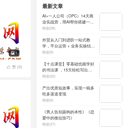
最新文章
AI×一人公司（OPC）14天商
业实战营，用AI帮你搭建一个
属于你自己的、能独立賺钱的
阅读(28)
一人公司系统
外贸从入门到进阶一站式教
学，平台运营 + 业务实操结
合，实现业绩稳步增长
阅读(9)
1

【十点课堂】零基础也能学好
赞 (
0
)

的书法课 ，15天轻松写出漂
亮人生
阅读(22)
产出优质短故事，实现一稿多
吃多渠道变现
阅读(6)
《男人告别舔狗的本性》《恋
爱中的推拉技巧》
阅读(37)