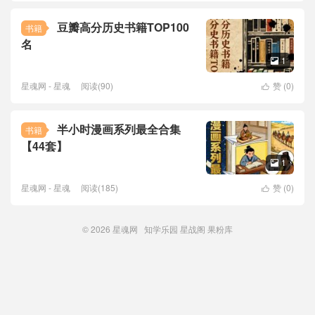
豆瓣高分历史书籍TOP100
书籍
名
1

星魂网 - 星魂
阅读(90)
赞 (
0
)

半小时漫画系列最全合集
书籍
【44套】
1

星魂网 - 星魂
阅读(185)
赞 (
0
)

© 2026
星魂网
知学乐园
星战阁
果粉库