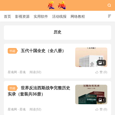

首页
影视资源
实用软件
活动线报
网络教程

用户中心
书籍
娱乐
历史
星魂网
五代十国全史（全八册）
书籍
1

星魂网 - 星魂
阅读(32)
赞 (
0
)

世界反法西斯战争完整历史
书籍
实录（套装共36册）
1

星魂网 - 星魂
阅读(52)
赞 (
0
)
