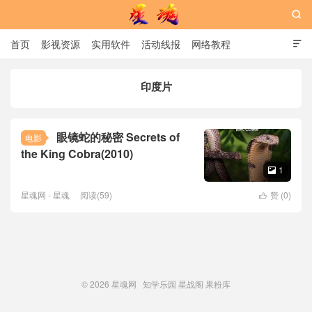

首页
影视资源
实用软件
活动线报
网络教程

用户中心
书籍
娱乐
印度片
星魂网
眼镜蛇的秘密 Secrets of
电影
the King Cobra(2010)
1

星魂网 - 星魂
阅读(59)
赞 (
0
)

© 2026
星魂网
知学乐园
星战阁
果粉库