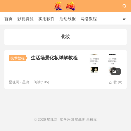

首页
影视资源
实用软件
活动线报
网络教程

用户中心
书籍
娱乐
化妆
星魂网
生活场景化妆详解教程
技术教程
1

星魂网 - 星魂
阅读(195)
赞 (
0
)

© 2026
星魂网
知学乐园
星战阁
果粉库