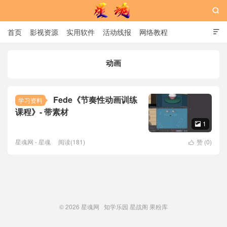

首页
影视资源
实用软件
活动线报
网络教程

用户中心
书籍
娱乐
动画
星魂网
Fede《节奏性动画训练
学习资料
课程》- 带素材
1

星魂网 - 星魂
阅读(181)
赞 (
0
)

© 2026
星魂网
知学乐园
星战阁
果粉库