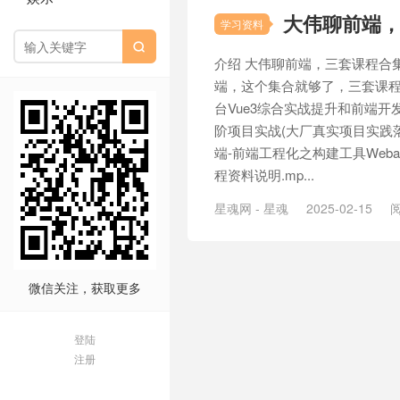
大伟聊前端
学习资料

介绍 大伟聊前端，三套课程合
端，这个集合就够了，三套课程
台Vue3综合实战提升和前端开发
阶项目实战(大厂真实项目实践
端-前端工程化之构建工具Webapc
程资料说明.mp...
星魂网 - 星魂
2025-02-15
阅
微信关注，获取更多
登陆
注册