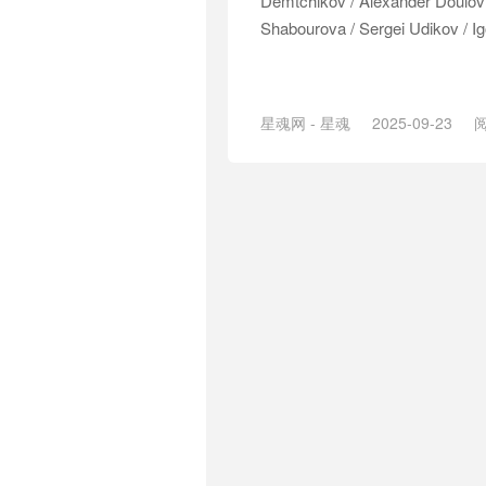
Demtchikov / Alexander Doulov 
Shabourova / Sergei Udikov / Igo
星魂网 - 星魂
2025-09-23
阅