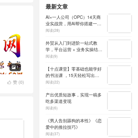
最新文章
AI×一人公司（OPC）14天商
业实战营，用AI帮你搭建一个
属于你自己的、能独立賺钱的
阅读(28)
一人公司系统
外贸从入门到进阶一站式教
学，平台运营 + 业务实操结
合，实现业绩稳步增长
阅读(9)
1

【十点课堂】零基础也能学好
的书法课 ，15天轻松写出漂
亮人生
赞 (
0
)
阅读(22)

产出优质短故事，实现一稿多
吃多渠道变现
阅读(6)
《男人告别舔狗的本性》《恋
爱中的推拉技巧》
阅读(37)