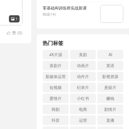
零基础AI训练师实战新课
阅读(14)
1

赞 (
0
)

热门标签
4K片源
美剧
AI
喜剧片
动画片
英语
新媒体运营
动作片
影视资源
短视频
纪录片
悬疑片
爱情片
小红书
赚钱
韩剧
电商
剧情片
抖音
运营
直播