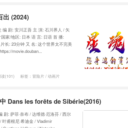
 (2024)
圭 编 剧: 安川正吾 主 演: 石川界人 / 矢
国家/地区: 日本 语 言: 日语 首 播:
3 单集片长: 23分钟 又 名: 这个世界太不完美
ps://movie.douban...
读(101)
标签：
冒险片
/
动画片
s les forêts de Sibérie(2016)
 编 剧: 萨菲·奈布 / 达维德·厄洛芬 / 西尔
叶甫根尼·希迪金 / Vladimir