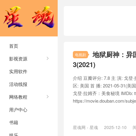
首页
地狱厨神：异国寻味
电视剧
影视资源
3(2021)
实用软件
介绍 豆瓣评分: 7.8 主 演: 戈登
活动线报
区: 美国 首 播: 2021-05-31(美国
戈登·拉姆齐：美食秘境 IMDb: tt
网络教程
https://movie.douban.com/subjec
用户中心
书籍
星魂网 - 星魂
2025-12-10
阅
娱乐