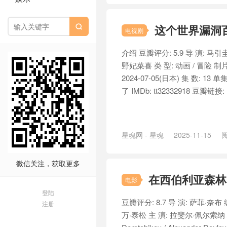
这个世界漏洞百出

电视剧
介绍 豆瓣评分: 5.9 导 演: 马引
野妃菜喜 类 型: 动画 / 冒险 制片
2024-07-05(日本) 集 数: 1
了 IMDb: tt32332918 豆瓣链接: htt
星魂网 - 星魂
2025-11-15
阅
微信关注，获取更多
在西伯利亚森林中 Dan
电影
登陆
豆瓣评分: 8.7 导 演: 萨菲·奈布
注册
万·泰松 主 演: 拉斐尔·佩尔索纳 / 