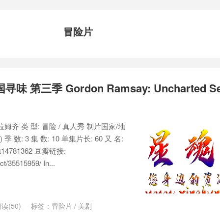
冒险片
 第三季 Gordon Ramsay: Uncharted Se
·拉姆齐 类 型: 冒险 / 真人秀 制片国家/地
) 季 数: 3 集 数: 10 单集片长: 60 又 名:
14781362 豆瓣链接:
t/35515959/ In...
读(50)
标签：
冒险片
/
美剧