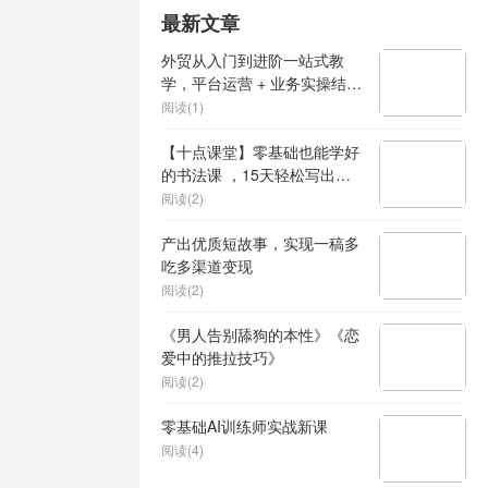
最新文章
外贸从入门到进阶一站式教
学，平台运营 + 业务实操结
合，实现业绩稳步增长
阅读(1)
【十点课堂】零基础也能学好
的书法课 ，15天轻松写出漂
亮人生
阅读(2)
产出优质短故事，实现一稿多
吃多渠道变现
阅读(2)
《男人告别舔狗的本性》《恋
爱中的推拉技巧》
阅读(2)
零基础AI训练师实战新课
阅读(4)