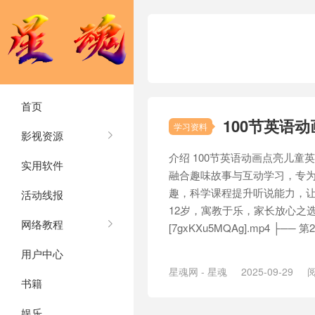
首页
100节英语
学习资料
影视资源
介绍 100节英语动画点亮儿
实用软件
融合趣味故事与互动学习，专为
趣，科学课程提升听说能力，让
活动线报
12岁，寓教于乐，家长放心之选！ ├
网络教程
[7gxKXu5MQAg].mp4 ├── 第2节
用户中心
星魂网 - 星魂
2025-09-29
阅
书籍
娱乐