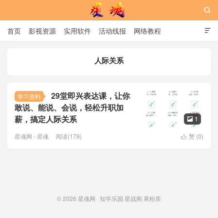

首页
影视资源
实用软件
活动线报
网络教程

用户中心
书籍
娱乐
人际关系
星魂网
29堂即兴表达课，让你
学习资料
敢说、能说、会说，轻松升职加
薪，搞定人际关系
1

星魂网 - 星魂
阅读(179)
赞 (
0
)

© 2026
星魂网
知学乐园
星战阁
果粉库