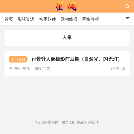

首页
影视资源
实用软件
活动线报
网络教程

用户中心
书籍
娱乐
人像
星魂网
付景升人像摄影前后期（自然光、闪光灯）
学习资料
星魂网 - 星魂
阅读(113)
赞 (
0
)

© 2026
星魂网
知学乐园
星战阁
果粉库