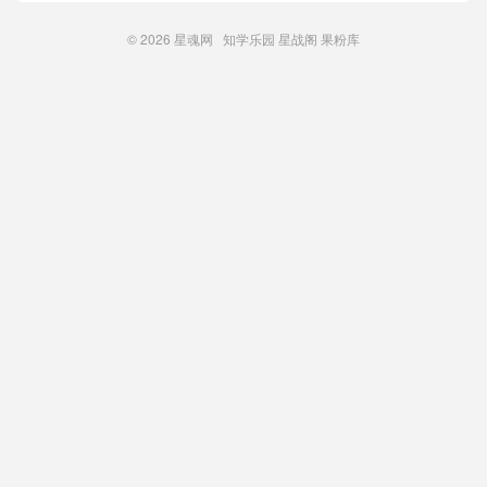
© 2026
星魂网
知学乐园
星战阁
果粉库