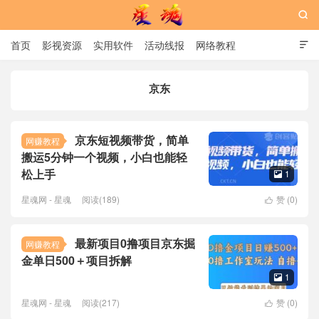

首页
影视资源
实用软件
活动线报
网络教程

用户中心
书籍
娱乐
京东
星魂网
京东短视频带货，简单
网赚教程
搬运5分钟一个视频，小白也能轻
松上手
1

星魂网 - 星魂
阅读(189)
赞 (
0
)

最新项目0撸项目京东掘
网赚教程
金单日500＋项目拆解
1

星魂网 - 星魂
阅读(217)
赞 (
0
)
