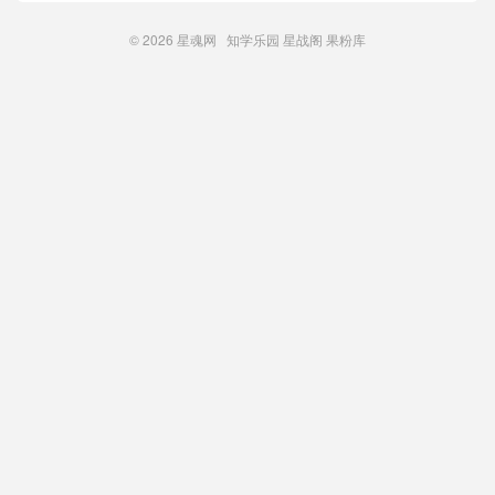
© 2026
星魂网
知学乐园
星战阁
果粉库