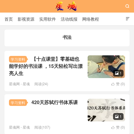

首页
影视资源
实用软件
活动线报
网络教程

用户中心
书籍
娱乐
书法
星魂网
【十点课堂】零基础也
学习资料
能学好的书法课 ，15天轻松写出漂
亮人生
1

星魂网 - 星魂
阅读(24)
赞 (
0
)

420天苏轼行书体系课
学习资料
1

星魂网 - 星魂
阅读(107)
赞 (
0
)
