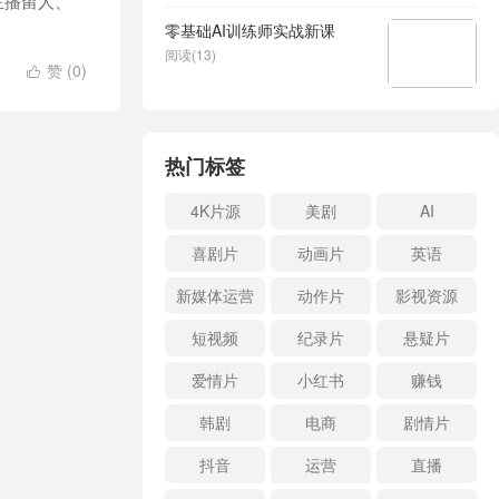
主播留人、
零基础AI训练师实战新课
阅读(13)
赞 (
0
)

热门标签
4K片源
美剧
AI
喜剧片
动画片
英语
新媒体运营
动作片
影视资源
短视频
纪录片
悬疑片
爱情片
小红书
赚钱
韩剧
电商
剧情片
抖音
运营
直播