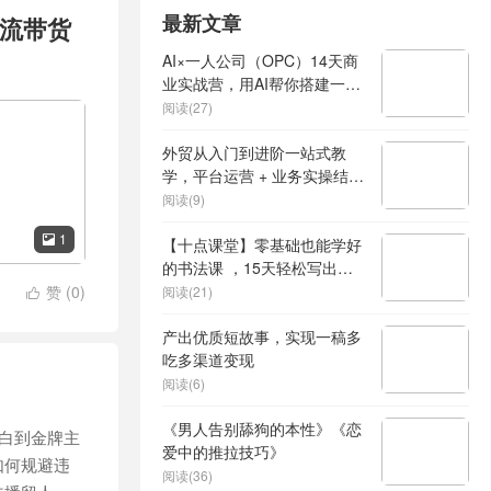
最新文章
然流带货
AI×一人公司（OPC）14天商
业实战营，用AI帮你搭建一个
属于你自己的、能独立賺钱的
阅读(27)
一人公司系统
外贸从入门到进阶一站式教
学，平台运营 + 业务实操结
合，实现业绩稳步增长
阅读(9)
1

【十点课堂】零基础也能学好
的书法课 ，15天轻松写出漂
亮人生
赞 (
0
)
阅读(21)

产出优质短故事，实现一稿多
吃多渠道变现
阅读(6)
《男人告别舔狗的本性》《恋
小白到金牌主
爱中的推拉技巧》
如何规避违
阅读(36)