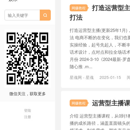
打造运营型主
网赚教程
打法

打造运营型主播(更新25年1月
法 电商不断的在变化，我们也
实操经验，起号先起人，不断
话术设计，点对点和拉全场话术
月份 2024-3-10《2024最新-罗
随心推 .m...
星魂网 - 星魂
2025-01-15
阅
微信关注，获取更多
运营型主播课
网赚教程
登陆
介绍 运营型主播课程，从0到
注册
播的成长路径，涵盖直面镜头